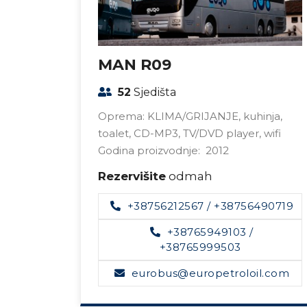
MAN R09
52
Sjedišta
D-MP3
Oprema: KLIMA/GRIJANJE, kuhinja,
toalet, CD-MP3, TV/DVD player, wifi
Godina proizvodnje: 2012
Rezervišite
odmah
90719
+38756212567
/
+38756490719
+38765949103
/
+38765999503
l.com
eurobus@europetroloil.com