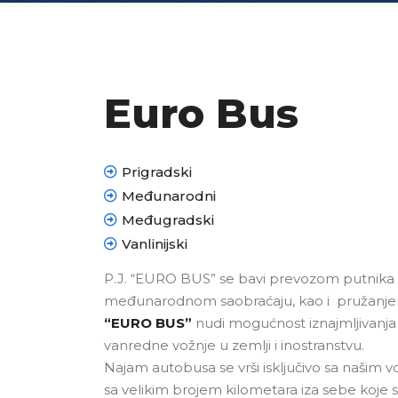
Euro Bus
Prigradski
Međunarodni
Međugradski
Vanlinijski
P.J. “EURO BUS” se bavi prevozom putnika 
međunarodnom saobraćaju, kao i pružanjem
“EURO BUS”
nudi mogućnost iznajmljivanja 
vanredne vožnje u zemlji i inostranstvu.
Najam autobusa se vrši isključivo sa našim 
sa velikim brojem kilometara iza sebe koje s