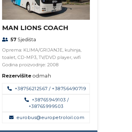
MAN LIONS COACH
MAN 
57
Sjedišta
49
S
Oprema: KLIMA/GRIJANJE, kuhinja,
Oprema:
toalet, CD-MP3, TV/DVD player, wifi
toalet,
Godina proizvodnje: 2008
Godina 
Rezervišite
odmah
Rezerv
+38756212567
/
+38756490719
+
+38765949103
/
+38765999503
eurobus@europetroloil.com
e