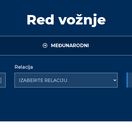
Red vožnje
MEĐUNARODNI
Relacija