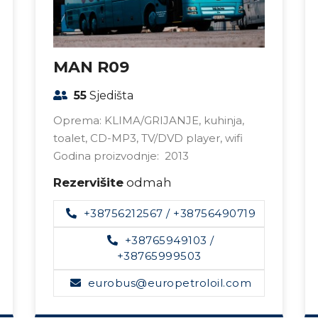
MAN R09
55
Sjedišta
Oprema: KLIMA/GRIJANJE, kuhinja,
toalet, CD-MP3, TV/DVD player, wifi
Godina proizvodnje: 2013
Rezervišite
odmah
+38756212567
/
+38756490719
+38765949103
/
+38765999503
eurobus@europetroloil.com