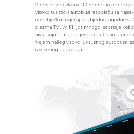
Ponosni smo vlasnici 10 moderno opremljenih
Visoko turistički autobusi raspolažu sa naj
obezbjeđuju osjećaj bezbjedne, ugodne vož
plazma TV , WIFI i još mnogo sadržaja koj
nivo, koji će i najzahtjevnim putnicima prire
Najam našeg visoko luksuznog autobusa, zad
savršenog putovanja.