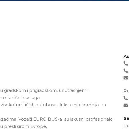
Au
u gradskom i prigradskom, unutrašnjem i
Ru
 staničnih usluga.
visokoturističkih autobusa i luksuznih kombija za
Se
vozačima. Vozači EURO BUS-a su iskusni profesionalci
Ru
u prešli širom Evrope.