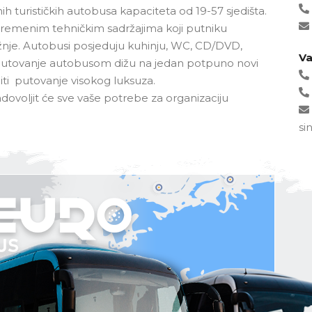
 turističkih autobusa kapaciteta od 19-57 sjedišta.
savremenim tehničkim sadržajima koji putniku
nje. Autobusi posjeduju kuhinju, WC, CD/DVD,
Va
i putovanje autobusom dižu na jedan potpuno novi
diti putovanje visokog luksuza.
ovoljit će sve vaše potrebe za organizaciju
si