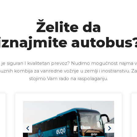
Želite da
iznajmite autobus
je siguran I kvalitetan prevoz? Nudimo mogućnost najma vis
uznih kombija za vanredne vožnje u zemlji i inostranstvu. Za
stojimo Vam rado na raspolaganju.