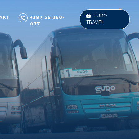
EURO
AKT
+387 56 260-
TRAVEL
077