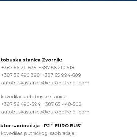
tobuska stanica Zvornik:
+387 56 211 635; +387 56 210 518
+387 56 490 398; +387 65 994-609
autobuskastanica@europetroloil.com
kovodilac autobuske stanice:
+387 56 490-394; +387 65 448-502
autobuskastanica@europetroloil.com
ktor saobraćaja - PJ “ EURO BUS”
kovodilac putničkog saobraćaja :