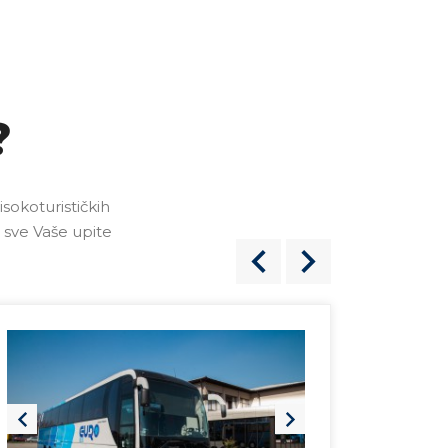
?
okoturističkih
 sve Vaše upite